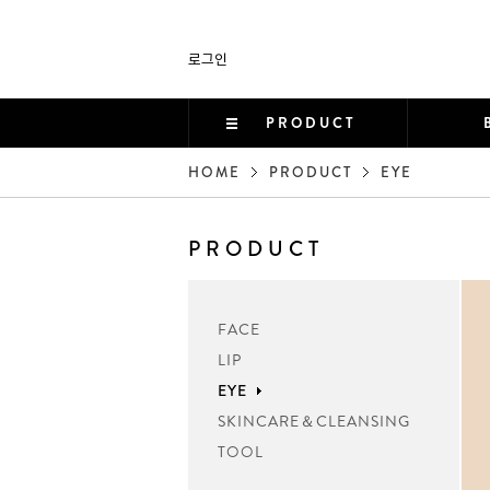
로그인
PRODUCT
HOME
PRODUCT
EYE
PRODUCT
FACE
LIP
EYE
SKINCARE＆CLEANSING
TOOL