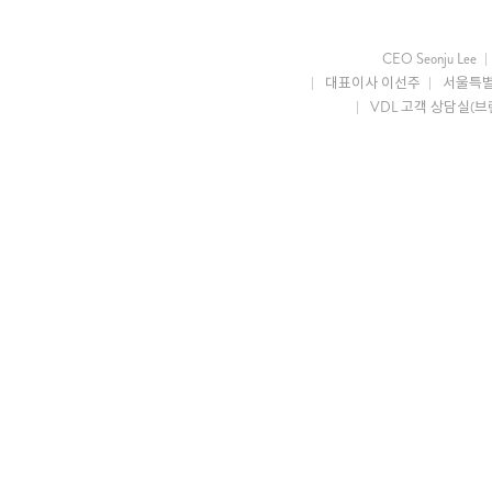
CEO Seonju Lee
대표이사 이선주
서울특별
VDL 고객 상담실(브랜드